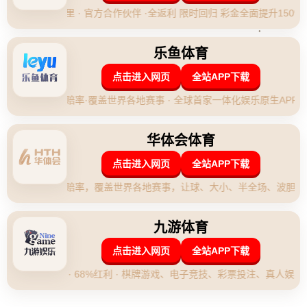
不示弱，还多次在客场取得令人瞩目的胜利。密集的赛程并没有动
摇他们的信心，球队在**阵容深度**和**战术灵活性**方面展现出了
强大的竞争力。**特别是前锋线上的高效进攻和中场的控球能力，
为球队的得分提供了保障。**
- **核心球员发挥稳定**：阿森纳的明星球员们在赛季中扮演着决定
性角色，频频打入关键进球。例如，前锋萨卡在对阵利物浦的比赛
中表现神勇，一脚世界波帮助球队锁定胜局。