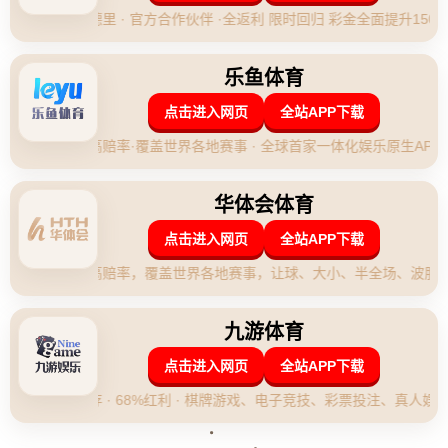
#### 申花的强势表现
首先，回顾申花在本赛季的表现，我们可以看到他们在面对下半区
球队时的高效打法。申花的进攻火力十分强大，场均进球数接近
2.5球，表现出了惊人的攻击效率。在这9场比赛中，申花不仅成功
取得胜利，还多次打出大比分，显示了他们的进攻深度和整体实
力。这一系列的胜利不仅让他们积累了宝贵的积分，也提升了球队
的士气。
#### 球员状态与战术分析
在审视申花“虐菜”的背后，球员的状态无疑是一个重要因素。在这
9场比赛中，像**外援前锋**和核心中场等关键球员的出色表现，成