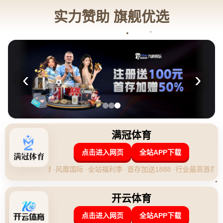
申花面对下半区球队9战全胜 中超最强“虐菜”
队
所属分类：
乐鱼体育官网登录
发布时间：
2026-04-29 05:20:14
### 申花面对下半区球队9战全胜 中超最强“虐菜”队
在中超联赛中，球队的表现往往受到许多因素的影响，其中与对手
的实力对比最为重要。上海申花在本赛季面对下半区球队时，展现
出了极强的统治力，**以9战全胜的战绩成为中超最强的“虐菜”队
**。这不仅让申花的成绩耀眼，也使其成为了球迷们热议的焦点。