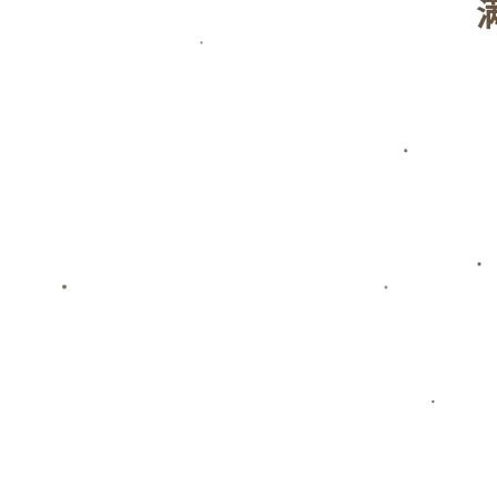
#### 京津德比的
京津德比是一场让人
中都显得十分紧张
在历史交锋中，京
场比赛的胜负不仅关
#### 案例分析