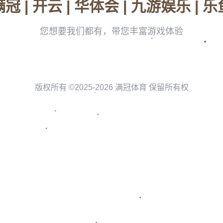
火药味
热血沸腾的对决，代表着两座城市的荣耀与 pride。这场比赛不仅是
，尤其是双方球迷的期待与压力，让场上的每一位球员都感受到沉重的背
津德比的胜负往往很难预料。无论是技术水平、战术部署，还是球员的临
乎三分，更是两队荣誉的较量，**谁都输不起**。
：心理因素的重要性