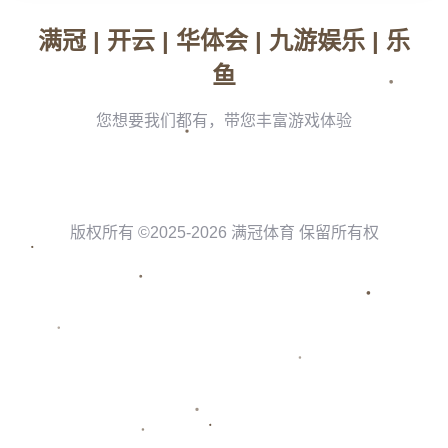
**三、备战情况与球迷期望**
针对即将到来的比赛，伊万科维奇与王大雷均给予了积极的备战信
息。王大雷表示：“我们在训练中发挥得很不错，大家的状态都相
当好，期待与对手一决高下。”而伊万科维奇补充道：“不仅要注重
个人的发挥，更要重视团队的配合，才能在比赛中获得理想的结
果。”
面对即将到来的比赛，球迷们的热情持续高涨。无论是在现场还是
通过网络，支持者们都在为球队助威，期待着他们能够在比赛中发
挥出色，带来精彩的表现。一位资深球迷表示：“我们对球队充满
信心，相信他们能够在伊万科维奇的带领下走得更远。”
**四、案例分析：过往的成功战绩**