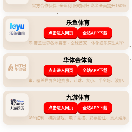
的战术，以求在比赛中取得胜利。”这番话不仅点明了球队的取胜
决心，也体现了他作为教练的深厚功底。
此外，伊万科维奇在战术上注重**灵活应变**，这对于应对对手的
战术变化至关重要。他提到会根据对手的特点，及时调整阵容与战
术，以求在比赛中占据主动。
**二、队长王大雷的领导力与团队精神**
作为球队的核心，王大雷在发布会上分享了自己对于比赛的看法。
“我们每一个人都要承认，比赛中会遇到各种挑战，但我们必须团
结一致，以最佳状态迎接每一个对手。”王大雷这样说道。他的话
语中透露出一种强烈的领袖魅力，激励着队员们在赛季中始终保持
斗志。
王大雷不仅在场上展现出色的技术与判断力，更以其出色的**领导
力**感染着队友。他在发布会上强调：“无论比赛结果如何，我们都
要充分展现出团队的精神面貌。”这种对于团队合作的重要性，使
得球迷们对本场比赛充满期待。