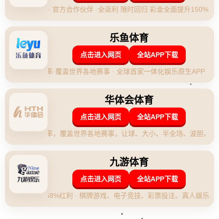
在NBA常规赛中，精彩的比赛时常令人热血沸腾，尤其是涉及到关
键球员的表现时。本周的比赛中，**吉米·巴特勒**在最后时刻命中
绝杀球，帮助**热火**以微弱优势战胜**公牛**，而**森林狼**的双
星组合更是联手砍下77分，给球队带来了令人信服的胜利。本文将
对此次比赛中的关键时刻和球员表现进行深入分析。
#### 巴特勒绝杀，为热火扭转战局
在与公牛的较量中，巴特勒延续了他一贯的关键时刻表现。比赛的
最后几秒，当热火与公牛战成平局时，巴特勒在对方的严防下毅然
出手，精准投中三分，完成了绝杀。这一球不仅为热火带来了胜
利，更是将巴特勒的领袖气质展现得淋漓尽致。在比赛中，巴特勒
全场得分达到26分，并在关键时刻表现出色，确保了球队的胜利。