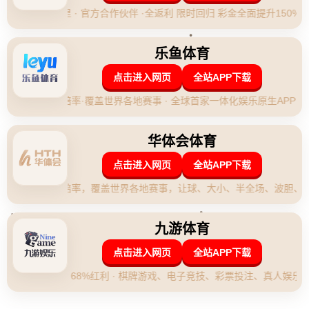
这场比赛的主题围绕着勇士队在攻防两端的突出表现及其对灰熊队
连败的影响展开。勇士队在主场作战的优势得到了充分发挥，尤其
是在进攻端。他们不仅流畅地执行每一个战术，更是有效地限制了
灰熊队的得分机会。**斯蒂芬·库里作为勇士队的领军人物，在比赛
中的穿针引线作用至关重要**。他并没有像往常那样以高得分见
长，而是通过不断地调动队友，创造出了更多得分机会。
与此同时，**安德鲁·维金斯的表现更加耀眼**。他以22分10篮板的
全面数据成为球队取胜的关键。在防守端，维金斯以其出色的身体
素质和敏锐的防守意识，多次限制灰熊的攻击路线。这不仅为勇士