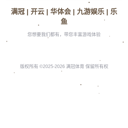
队巩固了防线，也为全队提供了更多反击机会。
**勇士队的团队表现也 值得称道**。除了核心球员的亮眼表现，替
补球员同样提供了强有力的支持，这在一定程度上确保了勇士队在
比赛中的领先地位。例如，乔丹·普尔的稳定输出和德雷蒙德·格林
在篮板球上的拼抢，都是勇士队形成全面优势的重要因素。这种团
队合作精神正是勇士队近年来致胜的根本。
反观灰熊队，他们在这场比赛中的表现略显挣扎。*虽然主力球员
尝试过多种战术变化*，但始终没能突破勇士队的防守屏障。多次