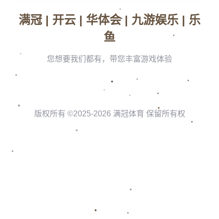
略伦特在比赛中的一个关键瞬间值得关注：在第30分钟，他以一记
精准的直塞球助攻队友破门得分。这一瞬间完美展示了他的技术与
视野，也直接推动了球队的前进。略伦特的能力不仅在这场比赛中
让人瞩目，在整个赛季中也是马德里竞技不可或缺的一员。
### 加萨尼加的挑战与不足
相较于略伦特，加萨尼加在本场比赛中则显得略为失色。作为赫罗
纳的门将，**加萨尼加需要面对来自马德里竞技潮水般的攻势**，
尽管他扑出了几次关键射门，但整体表现仍不足以帮助球队力挽狂
澜。他的6.2分反映了他在比赛中的难以完全发挥出自身水平的问
题。
尤其是在下半场，赫罗纳防线屡次被撕破，加萨尼加不得不面临着
一对一的高压挑战。在第60分钟，他在一次对方角球进攻中未能及
时出击，导致对手轻松头球得分，这一失误不仅暴露了他的防线指
挥不足，也反映了他在比赛中的压力与挑战。
### 两队战术影响与未来展望