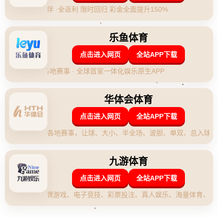
作为马德里竞技的中场核心，**略伦特在本场比赛的表现可谓亮眼
**。他不仅在进攻端扮演了重要角色，还在防守端给予了球队强有
力的支持。全场比赛中，略伦特完成了多次关键传球和抢断，为球
队的胜利奠定了坚实的基础。他的高评分不仅来自于稳定的防守，
还因为他对比赛节奏的极佳掌控能力。这种全能型的表现，让他无
愧于8.3分的评价。