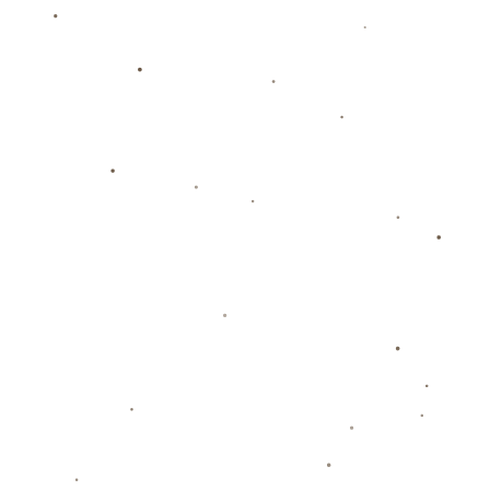
总的来说，这场比赛为我们揭示了**马德里竞技与赫罗纳在人员调
配与技战术执行上的差异**。略伦特的出色表现不仅为球队赢得了
胜利，也让这场比赛成为了他的舞台；而加萨尼加则需要总结经
验，在未来的比赛中找回自信与状态。