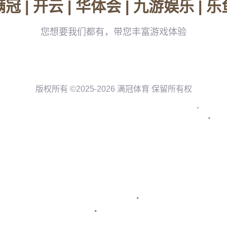
亚的高薪要求是热那亚未签约的一个重要原因，但这只是表面的现象。从管理
虽能够获得高额的薪资，但若无法在球场上恢复状态，这样的投资无疑是
而德赫亚的表现和状态就是关键。
巅峰的必要条件