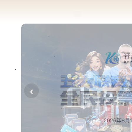
首页
关于我们
产品中心
新闻