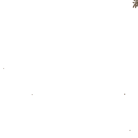
虽然有传言称德赫
德赫亚的市场价，
要有相应的回报，
#### 比赛为重回