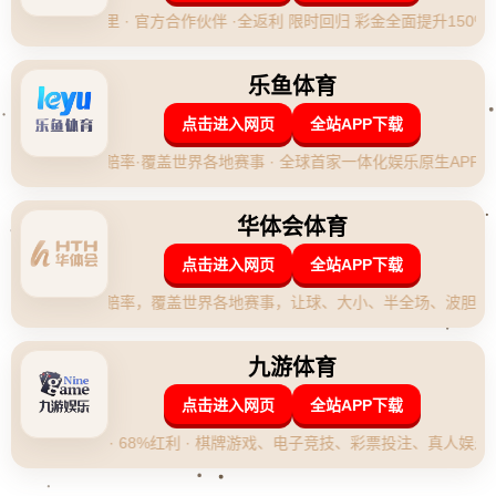
### **净胜球的重要性**
净胜球在足球比赛中起着至关重要的作用。在小组赛阶段，若各队
积分相同，净胜球便成为决定排名的关键指标。国足在过去几场比
赛中展现了优异的进攻和防守能力，**净胜球**的优势使他们在竞
争中占据先机。这样的表现不仅提高了球队士气，更使得球队在接
下来的比赛中更加自信。
例如，在与某亚洲强队的较量中，国足凭借一次反击得以净胜对
手，这一进球不仅为球队带来了宝贵的三分，也使得国足的净胜球
大幅攀升。这一胜利不仅仅是分数上的追求，更是对球队综合实力
的一次有力证明。