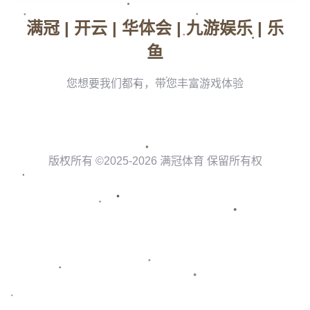
现代足球里，球员的健康管理是影响球队表现的重要因素之一。虽