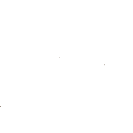
争不仅关乎球员的技术和战术，更涉及到心理层面的博弈。塔帅的内心希