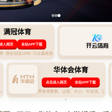
塔帅：我内心和灵魂深处都希
所属分类：
乐鱼体育官网登录
发布时间：
2026-04-
灵魂深处都希望曼城丢分
支球队为争夺冠军而摩拳擦掌，而作为竞争者的教练们，在赛季中的内心斗
我内心和灵魂深处都希望曼城丢分。”这个表态不仅引发了媒体的广泛讨论，
*
畏与竞争