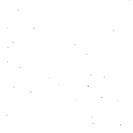
【联系电话】024-7786966