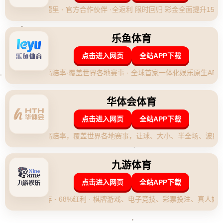
替补席上，这一决定惹来了球迷的热议。**阿兰-希勒**作为前锋传
奇，对于锋线球员的状态和心理有着自己独到的见解。
希勒指出，**“沃特金斯的替补可能会影响他的信心。”**当球员正在
佳境时，首发出场不仅能巩固自信，更能激发出更强的表现欲望。
他相信，沃特金斯在最近的比赛中所展现出的技术能力和临场反
应，是值得首发位置的。有数据显示，在过去的几个赛季中，沃特
金斯的进球效率和射门精度一直处于上升趋势，这进一步确立了他
在球队中的重要性。
**值得注意的是，沃特金斯在面对强队时的出色表现，也是其强烈
捍卫自己首发位置的有力证据**。例如，在面对曼城、利物浦等豪
门球队时，沃特金斯不仅打入关键进球，还多次创造绝佳机会，促
使维拉完成逆袭。这使得他的替补决定显得更加不合时宜。在赛后
接受采访时，沃特金斯虽然并未直接表达对替补决定的不满，但他
坚定表示只要上场就会全力以赴。**这种积极的态度**无疑是对球
队和教练组的一种无声的抗议。