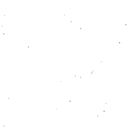
【联系电话】024-7786966
【企业传真】024-7786966
【QQ在线客服】154187941