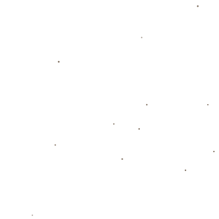
员的伟大存在。这样的期待，不仅是对他的肯定，也是对未来篮球
格局的一次大胆展望。