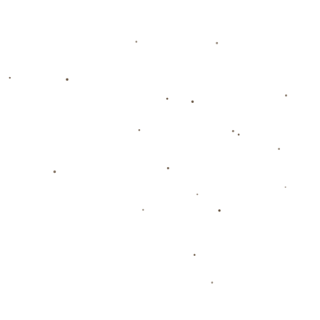
辽篮要想在未来的比赛中取得更好的成绩，必须从根本上改变现有
的比赛风格。**团队篮球**不仅是战术上的调整，更是球队文化的
重塑。通过团队篮球的力量，辽篮定能在逆境中重拾辉煌。