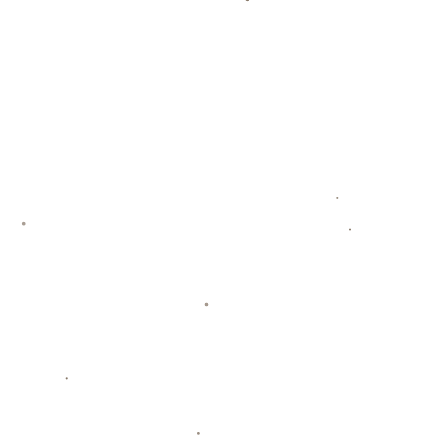
尤文图斯在过去的
斯和库普梅纳斯的
### 结论
尤文图斯在转会市
功奠定了基础。这