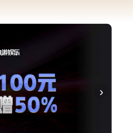
全国免费咨询热
线
024-7786966