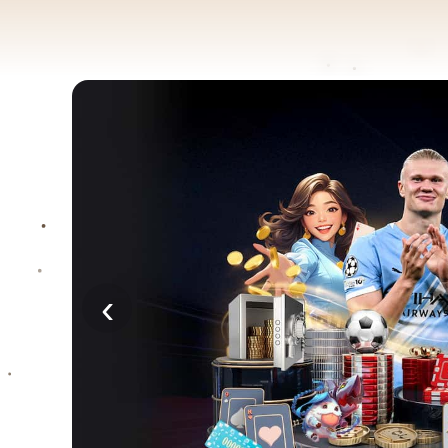
首页
关于我们
产品中心
新闻