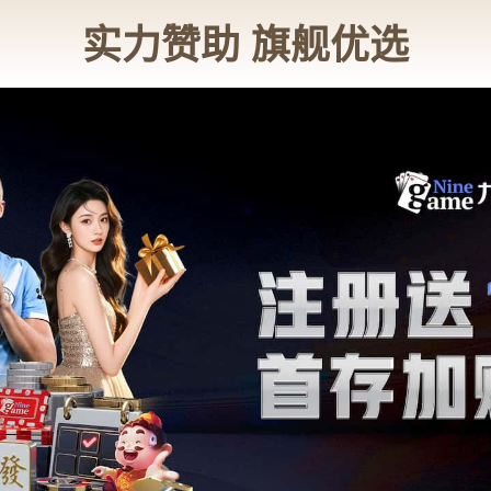
资讯
联系方式