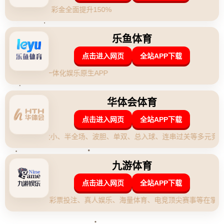
**阿森纳本赛季的引援十分得当，球队的整体实力有了明显提升
**。尤其是在进攻端，年轻球员的活力和经验丰富的老将的配合，
使得他们的攻击线异常锋利。这一轮比赛，阿森纳面对的是联赛中
的弱旅，这意味着他们有更大的机会获取三分。
例如，在与某支下游球队的对抗中，阿森纳以高压的攻势将对方压