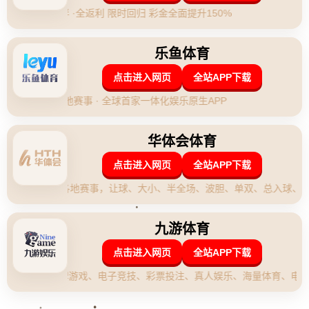
作为中国篮球职业联赛中的强队，辽宁男篮一直以来都备受关注。
近日在CBA俱乐部杯比赛中，辽篮主教练杨鸣的缺席引发了广泛讨
论。这次“主教练未登场”的安排，看似是球队的普通调整，其背后
却透露出了鲜明的战略信号——辽宁队正在有目的地为年轻球员创
造更多的锻炼机会，以储备未来实力。
### *杨鸣的“缺席”：背后的深意*
杨鸣作为辽宁队的灵魂人物，一直都扮演着重要角色。在大赛中，
主教练的在场感往往至关重要。因而，他这次选择不随队参赛，自
然引发了外界种种猜测。然而仔细分析可知，这很可能并非简单的
个人调整，而是球队战略的部分体现。
当球队主教练未随队，更多的临场指挥权便会交给助教团队或者队
内其他人士，这不仅为球队提供了不同视角的战术调整机会，更为
年轻球员提供了更加自主的成长空间。尤其像俱乐部杯这样较为
“次要”的赛事，更是试验和锻炼阵容的绝佳窗口。