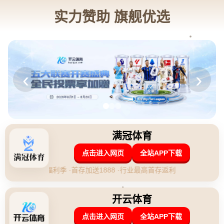
媒体人：杨鸣没来辽宁此次CBA俱乐部杯锻
炼年轻人的态度很明显了.
所属分类：
乐鱼体育官网登录
发布时间：
2026-04-29 05:20:14
**杨鸣缺席俱乐部杯，辽宁男篮锻炼年轻人的意图显而易见**