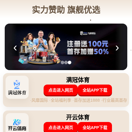
歐聯杯1／8決賽次回合熱刺0-3薩格勒布迪
納摩 中超舊將上演帽子戲法.
所属分类：
乐鱼体育官网登录
发布时间：
2026-04-29 05:20:14
**英超豪门热刺遭遇滑铁卢：昔日中超射手成就梦想**
在欧联杯1/8决赛次回合中，热刺以0-3的比分输给了萨格勒布迪纳
摩，这场比赛令众多球迷感到意外。更加令人关注的是，这场比赛
不仅见证了热刺的出局，还让一位中超旧将收获了瞩目的成就——
上演帽子戏法。