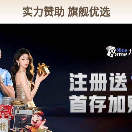
资讯
联系方式