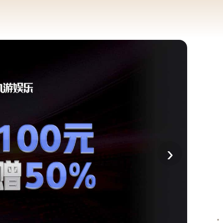
全国免费咨询热
线
024-7786966