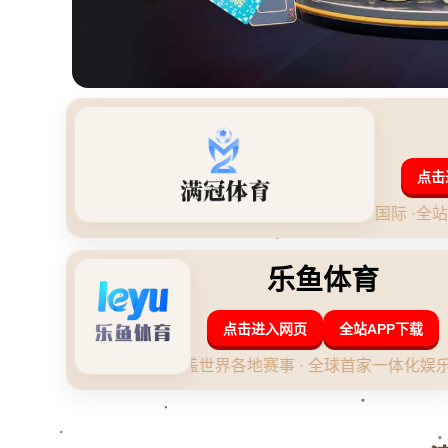
当前位置：
主页
>
新闻中心
关于我们
产品中心
新闻资讯
**吉達國民對托尼報
联系方式
在当今足球市场中
在于托尼的年薪要求
### **托尼的市场
托尼作为一名出色
的年薪要求超过17
了谨慎行事。
### **足球市场的