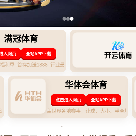
吉達國民對托尼報價遭拒 球員年薪要
所属分类：
乐鱼体育官网登录
发布时间：
2026-04-
價遭拒：球員年薪要求超1700萬英鎊**
，球员的身价和薪资要求不断攀升，成为俱乐部和球员之间谈判的关键因素。
超过了**1700万英镑**。这一事件不仅引发了球迷的广泛关注，也让
价值与薪资要求**
的前锋，在过去几个赛季中表现出色，吸引了众多俱乐部的目光。他的进
00万英镑，这一数字对于许多俱乐部来说是一个不小的负担。**吉達國民
经济压力**