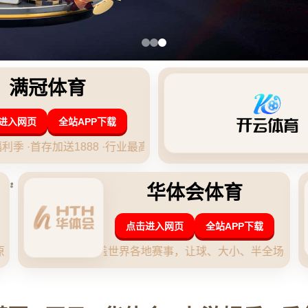
格局生变 真金百炼——CBA
所属分类：
乐鱼体育官网登录
发布时间：
2026-04-
BA联赛的激烈进行，我们已经走过了半程。这一阶段，各球队的表现堪称“
A半程的赛况，探讨各球队的精彩战术布局与球员们的超凡表现，真正体现了“