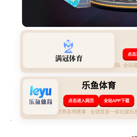
当前位置：
主页
>
新闻中心
关于我们
产品中心
新闻资讯
**前言**
联系方式
随着2023赛季C
本文将深度剖析CB