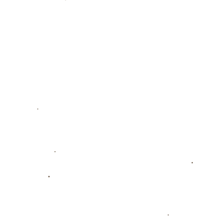
**总结**