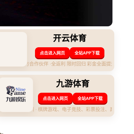
在线客服
服务热线
半程综述.
29 05:20:14
微信二维码
格局生变 真金百炼”，在赛场上演了一出出精彩绝伦的对决。
**格局生变 真金百炼**”的赛事特点。