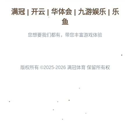
下半场，萨索洛通过一次精彩的反击扳平了比分，使得比赛变得更
加紧张。不过，刚刚加盟尤文图斯的**弗拉霍维奇**在比赛的最后
时刻发挥了决定性作用。他通过一次机敏的前插，接到队友的传球
后冷静施射，帮助尤文图斯再次将比分超出。这粒进球不仅展示了
弗拉霍维奇的个人能力，也证明了尤文图斯在转会市场上眼光独
到。
### 战术解析：尤文图斯的有效布局
尤文图斯在对阵萨索洛的比赛中，采取了**灵活的战术安排**。首
席教练通过调整中场的站位，让球员更好地控制比赛节奏，加强了
球队的进攻深度。此外，翼卫的不断插上参与进攻，也给萨索洛防
线带来了极大压力。尤文通过多次精准的长传和快节奏的传递，不
断制造威胁。这样的战术布局使得对手很难锁定目标进行防守。