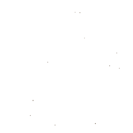
### 赛后分析：未来表现的预期