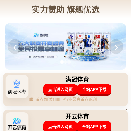
卓林普反勝丁俊暉晉大師賽4強 今季獎金
逾1200萬破紀錄｜桌球.
所属分类：
乐鱼体育官网登录
发布时间：
2026-04-29 05:20:14
**卓林普逆袭丁俊晖晋级大师赛四强，刷新本赛季1200万奖金纪录
**
在桌球赛事中，卓林普以出色的表现逆袭丁俊晖，成功晋级大师赛
四强。本场比赛不仅为卓林普赢得了更多的关注和认可，更使得其
本赛季总奖金突破1200万，创下全新的收入纪录。这一成就无疑
为整个桌球界再添传奇。
*大赛魅力与高额奖金的驱动力*