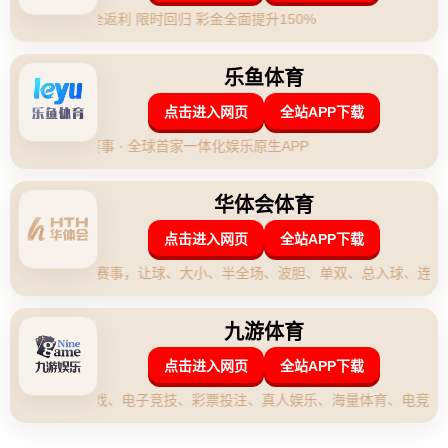
近几年，桌球大赛不仅吸引了无数爱好者，奖金也越来越高，成为
运动员们追逐的目标。**卓林普**作为其中的佼佼者，其在比赛中
的精湛技艺和惊人的临场应变能力，使他一步步走向巅峰。*高额
奖金*不仅是对运动员实力的肯定，也是对其拼搏精神的褒奖。一
个赛季取得1200万的奖金，不仅展示了卓林普不凡的实力，也显
示了桌球赛事的商业价值不断攀升。