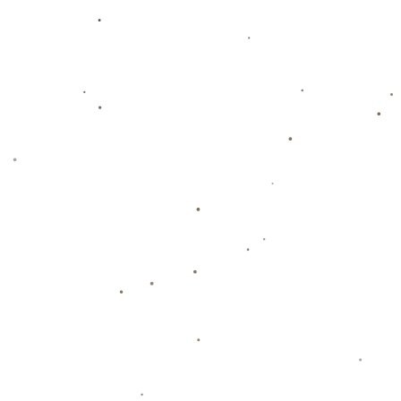
通过与福建男篮这场关键性的对决，辽宁男篮不仅成功终结了连
败，更展现出他们对胜利的渴望和重回巅峰的潜力。这场比赛也成
为球队重整旗鼓的一个全新起点，为未来CBA赛程提供了更多的信
心和可能。