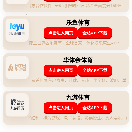
勇士队的成功并非偶然。**斯蒂芬·库里**、**克莱·汤普森**和**德
雷蒙德·格林**组成的“三巨头”是球队的核心力量。他们的默契配合
和出色的三分球能力，使得勇士在比赛中总能占据主动。此外，**
史蒂夫·科尔**的战术安排和对球员的调度也为球队的成功奠定了基
础。
## 挑战者的崛起