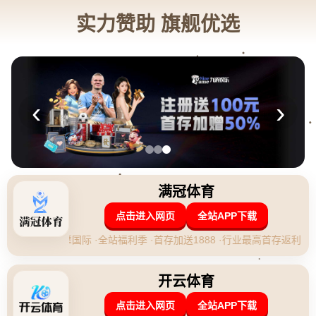
连续五年进入NBA总决赛 还有谁能阻挡勇士
卫冕？
所属分类：
乐鱼体育官网登录
发布时间：
2026-04-29 05:20:14
# 连续五年进入NBA总决赛 还有谁能阻挡勇士卫冕？
**勇士队**在过去的五年中，凭借其卓越的表现和强大的阵容，连
续进入NBA总决赛，成为了篮球界的传奇。然而，随着其他球队的
崛起和勇士队内部的变化，许多人开始质疑：还有谁能阻挡勇士的
卫冕之路？
## 勇士队的成功秘诀