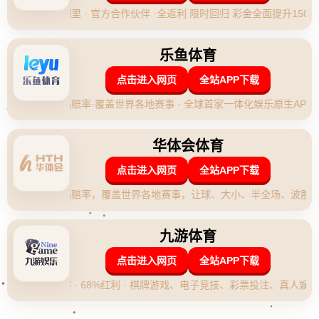
易建联作为中国篮球界的著名运动员，因其场上表现和职业态度一
直备受赞誉。然而，随着他的名气不断攀升，一些不堪回首的往事
也被披露出来。据传，易建联曾因涉嫌**闯入女浴室被拘留**，这
一指控对他的公众形象造成了显著影响。
在全球范围内，多数名人因涉及类似事件而面临法律与道德的双重
审判。回顾历史，2009年美国著名球星科比·布莱恩特曾被指控涉
嫌非礼，但最终因缺乏证据而被撤销指控。虽然科比最后的澄清挽
回了一些声誉损失，但**这一事件依旧对他的职业生涯产生了深远
影响**，说明公众情绪的波动往往会对事件走向产生重要作用。
**网络攻击争议**
关于易建联的另一个争议焦点来自于他在网上对未称女士的空姐所
进行的口头攻击。尽管这些指控尚未经过严格的法律审查，但这一
行为已在网络上掀起波澜，**加深了公众对其个人行为的质疑**。
通过新华网的分析，我们了解到，在当今社会，网络暴力事件频
发，不少公众人物因不当言论陷入困境。这一问题不仅涉及法律层
面，还与道德义务息息相关。对于易建联来说，这一事件可能导致