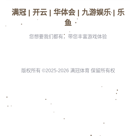
### 足协杯的独特性
足协杯与联赛不同，它的赛制更为紧凑，且常常会有意想不到的结
果。**变数多端**是足协杯的一大特点，这不仅体现在比赛结果
上，也体现在比赛过程中。许多球队在足协杯中往往会派出年轻球