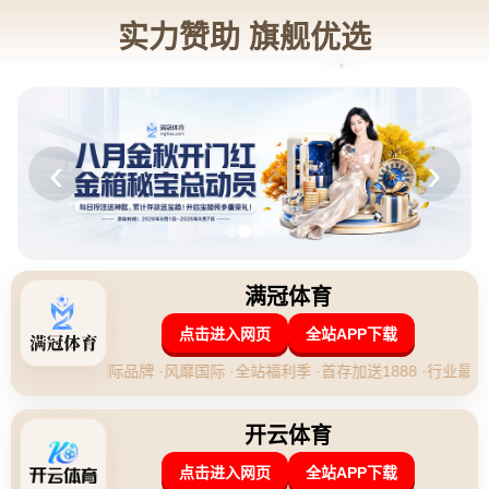
徐正源：足協杯歷來變數多端 將嚴陣以待認
真對待比賽
所属分类：
乐鱼体育官网登录
发布时间：
2026-04-29 05:20:14
**徐正源：足协杯历来变数多端，将严阵以待认真对待比赛**