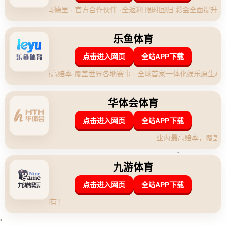
在中国足球的赛场上，足协杯一直以来都是一个充满变数的赛事。
**徐正源**作为一名经验丰富的教练，深知在这个比赛中，任何一
个小细节都可能影响最终的结果。因此，他强调球队必须**严阵以
待**，认真对待每一场比赛。