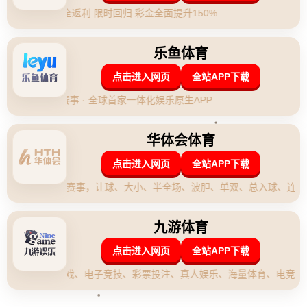
度。许多球队由于语言障碍，导致战术执行出现偏差，从而影响到
比赛的结果。会讲多种语言的球员，能够充当球队的“桥梁”，帮助
不同国籍和文化背景的队友更好地理解战术意图。
奥纳纳的四种语言能力，让他能够与身边的每位队友顺畅交流。他
不仅能讲英语和法语，这两种是足球圈中最常用的语言，而且还会
说西班牙语和荷兰语，这对身处国际化球队的他而言，无疑是一个
优势。例如，当他与在西甲踢球的同胞队友进行战术讨论时，西班
牙语的流利表达帮助他更快地传达自己的想法。
**案例分析：奥纳纳的沟通实践**