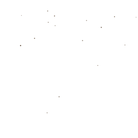
【联系电话】024-7786966
【企业传真】024-7786966
【QQ在线客服】154187941
【公司地址】
青海省海北藏族自治州海晏县金滩乡
【全国免费咨询热线】
18668693975