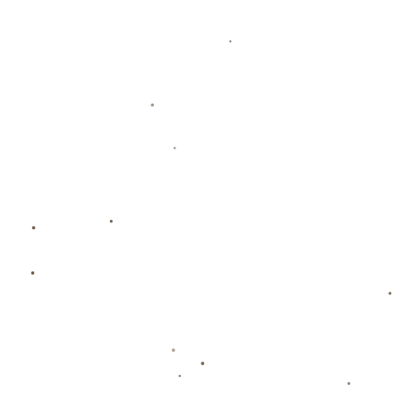
以最近一场对阵广东的比赛为例，浙江全队共有8名球员得分上