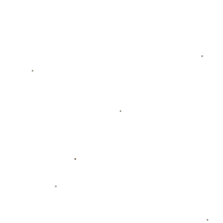
【联系电话】024-7786966
【企业传真】024-7786966