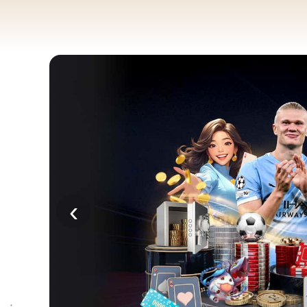
首页
关于我们
产品中心
新闻