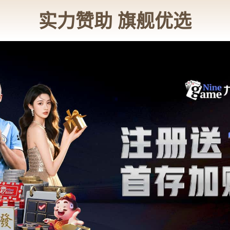
资讯
联系方式