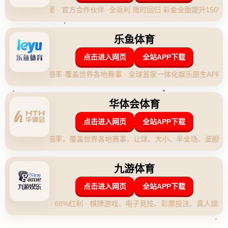
哈弗茨在比赛中的**5次射门**中，每次都是精心策划，充分显示了
他的进攻意识和技术能力。在现代足球中，前锋球员不仅需要技术
精湛，还必须具备精准的**射门能力**和**传球技巧**，而哈弗茨团
队合作以及个人突破能力的结合，让他在比赛中游刃有余。
本场比赛的关键点正是**哈弗茨的传球**。他的助攻直接改变了比
赛的节奏，为球队的胜利铺平了道路。通过回放分析，我们可以看
到哈弗茨在球场上的**视野开阔**，他能够捕捉到稍纵即逝的机
会，将球传递到最危险的区域，这样的**战略眼光**无疑是球队得
分的关键。
现代足球强调团队配合，而哈弗茨在这方面的能力尤为突出。他不