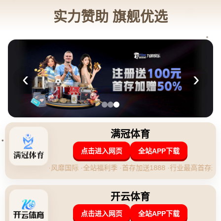
哈弗茨本场数据：传射建功，5次射门
所属分类：
乐鱼体育官网登录
发布时间：
2026-04-29 05:20:14
**哈弗茨本场数据：传射建功，5次射门**
在最近一场激动人心的比赛中，足球明星哈弗茨再一次证明了自己
的实力，以**传射建功**的数据成为全场焦点。这场比赛不仅展示
了他的卓越技术，更是一次数据上的完美表现。整场比赛中，哈弗
茨表现出色，不仅攻入一球，还为队友送出精准助攻，这样的双重
威胁让对手防不胜防。