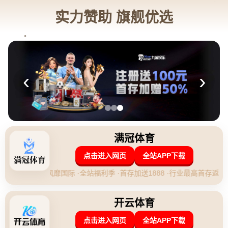
路易斯強調海港德比的重要性和挑戰
所属分类：
乐鱼体育官网登录
发布时间：
2026-04-29 05:20:14
**路易斯强调海港德比的重要性和挑战**
在足球世界中，**海港德比**一直以来都是球迷们翘首以盼的盛
事。无论是场上的激烈对抗，还是场下的情感交织，这场比赛总能
激起无数人的热情。**路易斯**，作为一位经验丰富的教练，他深
知这场比赛的重要性和挑战。