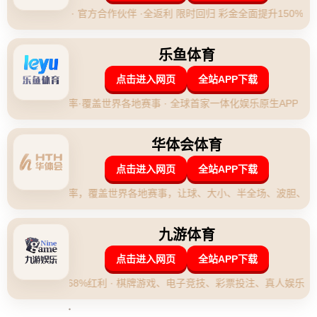
*前言：* 每当海港德比来临，整个城市仿佛都被一种无形的力量所
牵引。球迷们的欢呼声、球队的备战氛围以及媒体的广泛报道，都
让这场比赛成为了年度焦点。路易斯在接受采访时表示：“海港德
比不仅仅是一场比赛，它更是一种文化的象征。”