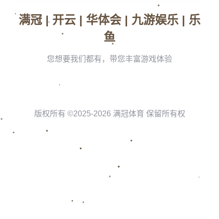
注入了士气，也让快船意识到勇士绝非省油的灯。
#### 追梦格林的影响力
追梦的三分球不仅是在技术上的呈现，更是在心理上的战斗。**他
在比赛中的每一次挺身而出，都显露出他极强的比赛意志与精神领
袖的气质。** 在关键时候，他能够将自己调整到最佳状态，以致命
一击改变比赛的走势。