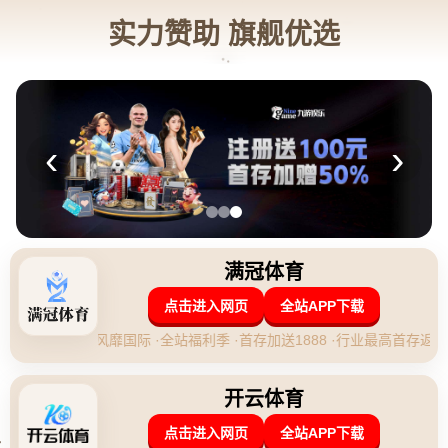
挺身而出！追梦弧顶空位三分稳稳命中，勇
士暂时落后快船7分
所属分类：
乐鱼体育官网登录
发布时间：
2026-04-29 05:20:14
### 挺身而出！追梦弧顶空位三分稳稳命中，勇士暂时落后快船7
分
在这个激动人心的赛季，NBA比赛中总是充满戏剧性。在勇士与快
船的一场焦点对决中，**追梦格林**的表现再度引起了球迷的广泛
关注。尽管勇士暂时落后快船7分，追梦在关键时刻的三分球命
中，彰显了他“挺身而出”的决心与信心，为球队注入了激昂的斗
志。
#### 比赛回顾：紧张刺激的争夺