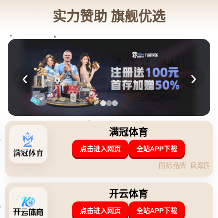
2025年世界冬季极限运动会：李方慧摘银 谷
爱凌伤退.
所属分类：
乐鱼体育官网登录
发布时间：
2026-04-29 05:20:14
**2025年世界冬季极限运动会：李方慧摘银 谷爱凌遗憾伤退**
2025年世界冬季极限运动会上，极限运动迷们见证了一场精彩纷
呈的竞技盛宴。然而，比赛过程中既有令人振奋的佳绩，也有令人
扼腕的遗憾事件。其中，**李方慧以一枚银牌为中国队争得荣誉
**，而大热选手谷爱凌却因伤退赛，未能延续她以往的辉煌。整场
赛会充满了戏剧性，为全球冬季极限运动粉丝带来了不小的震撼和
思考。
### **李方慧摘银：中国新星的实力爆发**