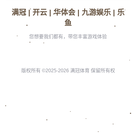
这一消息无疑让许多期待看到她精彩表现的观众感到惋惜。
尽管未能参赛，谷爱凌仍在赛后通过社交媒体向支持她的粉丝表达
了谢意，并鼓励大家继续关注冬季极限运动的未来发展。她坦言：
“这次伤退是我的一个遗憾，但伤病是每个运动员成长道路上的一
部分。希望自己能尽快康复，继续征战滑雪赛场。” **从她的态度
中不难看出，谷爱凌不仅是天赋卓绝的运动员，更是能够在逆境中
为粉丝带来正能量的偶像**。
### **中国队的新里程碑：更多天才正在崛起**
除了李方慧和谷爱凌，本次比赛还让世人看到了中国在冬季极限运
动中整体实力的提升。例如，在男子单板滑雪项目中，中国选手张
伟（化名）也有亮眼表现，进入了前五名。这一系列成绩的取得，
不仅展现了中国运动员的个人成长，也反映了中国在滑雪、单板滑
雪等项目中的投入与突破。
相比于谷爱凌这样的明星，李方慧和张伟则是**中国新生代运动员
**的代表，他们的崛起让人们看到，中国未来在世界冬季极限运动