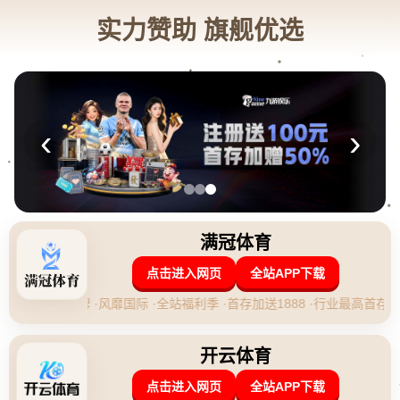
阿斯普裏拉：支持梅西，但應讓評選標準更
具公平性！.
所属分类：
乐鱼体育官网登录
发布时间：
2026-04-29 05:20:14
**阿斯普里拉：支持梅西，但应让评选标准更具公平性！**