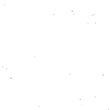
标准，以匹配球员不断提升的才华和能力。
在这个充满竞争和期待的体育世界中，阿斯普里拉的呼声为我们提
供了一个重要的视角。评选标准的公平性不仅关乎一名球员的荣
誉，更关系到整个体育界的健康发展。未来，我们期待见证足球评
选更加公正和透明的进步。