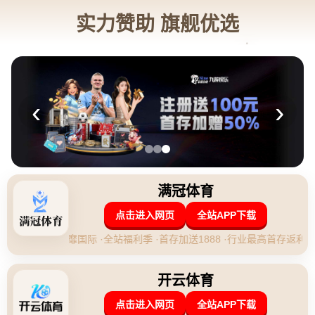
C羅再刷新紀錄！成史上頭球破門最多的球
員！.
所属分类：
乐鱼体育官网登录
发布时间：
2026-04-29 05:20:14
**C羅再刷新紀錄！成史上頭球破門最多的球員**