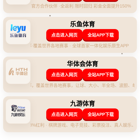
在這個充滿競爭的足球世界裡，Cristiano Ronaldo，或許是我們更
熟悉的C羅，再次用他的驚人天賦和不懈努力刷新了一項驚人的紀
錄——成為*史上頭球破門最多的球員*。這不僅是他個人職業生涯
的又一里程碑，也使得C羅這個名字更加不可替代。他的成就不僅
是個人能力的體現，更是整個球壇的一次震撼。
**頭球技術的巔峰**
頭球破門並非是容易掌握的技術，它需要出色的身體素質、**精確
的空中能力**和無以倫比的協調性。C羅以善於把握空中機會而聞
名，他的跳躍高度常常讓人覺得像是從地面騰空而起，成為球場上
的*實力派代表*。這不僅是天賦，更是多年苦練積累的結果，通過
每一次不懈的訓練，使得他的頭球技術達到了爐火純青的地步。
**職業生涯中的重要時刻**