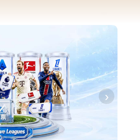
全国免费咨询热
线
024-7786966