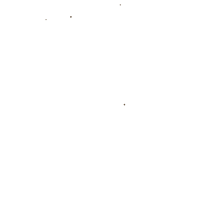
值得注意的是，这
判，都可能因为外
才俊将中超视为磨
---
**结语：长春亚