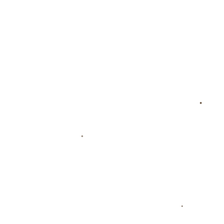
从上赛季的表现来
局的指挥官。而意
攻守兼备的特质无
值得一提的是，长