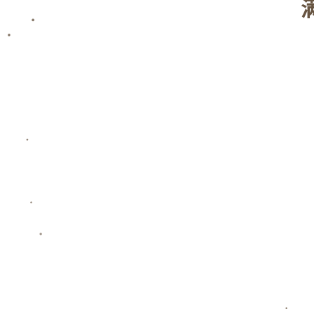
重要一环。**长春
---
### **"保利尼奥
提到中超优质外援
乃至整个亚洲足坛
中超其他俱乐部提
长春亚泰本次的引
未来的增值空间。
---
### **引援背后，