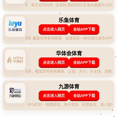
弗朗茨·瓦格納在2021年選秀中被奧蘭多魔術隊以第八順位選中，
當時外界對他的期待並不特別高。儘管他的身高、高籃球智商以及
出色的基本功早有口碑，但不少球探擔憂他缺乏頂尖的運動能力，
可能難以適應NBA的高強度比賽。然而，瓦格納用他的實際行動打
破了這些質疑。
據魔術主帥解釋，瓦格納是一名**“以努力改寫天賦邊界”的球員**。
每天訓練開始前，他總是球隊中最早進入場地、最認真投入的人。
除了完成教練安排名單的訓練之外，瓦格納總會為自己安排額外的
加練內容，從投籃穩定性到防守腳步靈活性，他每一項技能都在不
斷精進。
這種下苦工的態度帶來了驚人的進步效果。**以數據為例**，瓦格
納在2022-23賽季場均得分達到了18.1分，比起新秀賽季的15.2分
有明顯提升。而他場均助攻數與籃板數的穩步上漲，也清楚地說明
他的表現正變得全面且穩定。