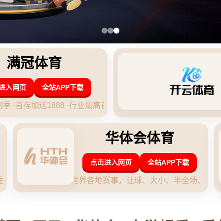
22世俱杯決賽皇家馬德裏5-3利雅得新月 皇馬
所属分类：
乐鱼体育官网登录
发布时间：
2026-04-
3击败利雅得新月，锋线火力全开！新月虽败犹荣展现亚洲力量**