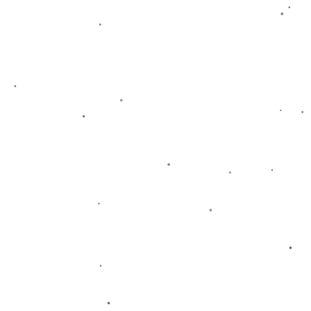
## 结语
弗里克对京多安的欣赏不仅仅是对他个人能力的认可，更是对他在
巴萨表现的肯定。**京多安是否会继续留在巴萨，仍需时间来揭晓
**。但可以肯定的是，他的去留将对巴萨的未来产生深远影响。无