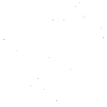
论最终结果如何，京多安在巴萨的表现都将成为他职业生涯中的重
要篇章。