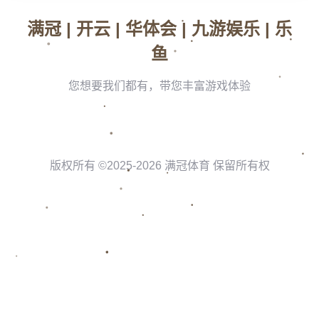
## 留在巴萨的可能性
尽管有传闻称其他豪门俱乐部对京多安感兴趣，但他在巴萨的表现
和适应能力让人们相信他可能会选择留下。**“巴萨是一个伟大的俱
乐部，我在这里感到很开心。”**京多安曾在一次采访中表示。这句
话无疑为他留队的可能性增添了砝码。
## 案例分析：其他球员的去留
在足球历史上，许多球员在面临去留抉择时，都会考虑多个因素。
比如，梅西在巴萨的多年效力就是一个典型的例子。他在巴萨的成
功不仅仅是因为个人能力，更因为他与球队的深厚感情和对俱乐部
文化的认同。**京多安的情况或许与此类似**，他在巴萨的融入程
度和对球队的贡献可能会成为他留队的重要因素。