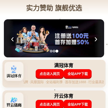
弗裏克表達對京多安的欣賞，認為他可能留
在巴薩
所属分类：
乐鱼体育官网登录
发布时间：
2026-04-29 05:20:14
# 弗里克对京多安的欣赏：他可能留在巴萨
**前言**：在足球世界中，球员的去留总是备受关注。最近，德国
国家队主教练弗里克对京多安的高度评价引发了广泛讨论。京多
安，这位才华横溢的中场球员，是否会继续留在巴塞罗那成为了球
迷们热议的话题。
## 弗里克的赞美之词
弗里克在接受采访时，毫不吝啬地表达了对京多安的欣赏。他认为