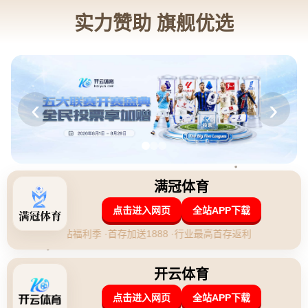
郑钦文澳网出局 萨巴伦卡表示伤心.
所属分类：
乐鱼体育官网登录
发布时间：
2026-04-29 05:20:14
**郑钦文澳网出局，萨巴伦卡表示伤心：网球赛场上的感动时刻**
郑钦文，这位备受瞩目的中国网球新星，在澳网赛场上的表现一直
被寄予厚望。然而，在今年的比赛中，郑钦文遗憾止步，让人不禁
感慨竞技体育中的挑战和起伏。同时，作为郑钦文的对手、最终获
胜者的白俄罗斯名将**萨巴伦卡**赛后的一番发言让人心生敬佩，
她坦言对郑钦文的出局深感惋惜并为她未来的挑战表达了支持之
情。这一幕不仅展现了职业体育中的竞争精神，更体现了选手间相
互欣赏和尊重的人性之美。
### **郑钦文的赛场表现：从期许到遗憾**