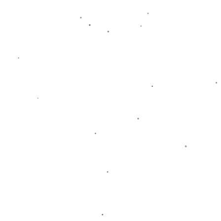
次在获胜后为对手送上诚挚的祝福。正是这种谦逊而真实的态度，
让她与众多球迷建立了独特的连接。
### **竞技之外的感动：体育精神的真实写照**