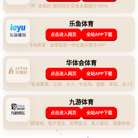
在本届澳网中，郑钦文作为中国网球的希望之星一度被看作有望突
破的选手。无论是强大的正手进攻，还是稳扎稳打的底线对抗，她
的技术实力和心理素质都在逐渐成熟。外界普遍相信，她能够在世
界女子网坛打出一片属于自己的天地。