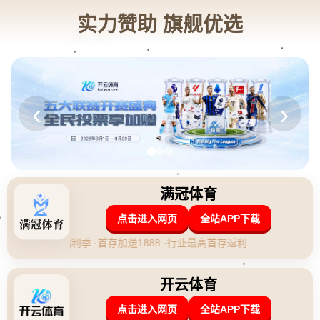
張琳芃：那場勝韓國的比賽，我們不僅取得
勝利，還牢牢把握住主動權！.
所属分类：
乐鱼体育官网登录
发布时间：
2026-04-29 05:20:14
**前言：** 在国际足坛，胜利不仅仅是比分上的领先，更意味着赛
场上掌控比赛节奏和对战术的精准执行。正如张琳芃在对阵韩国的
比赛中所说，“我们不仅取得胜利，还牢牢把握住主动权”，这场比
赛成为展示中国足球新实力的重要标志。
**主题：** 这场令人瞩目的比赛背后，是中国男足在赛前针对韩国
队的缜密分析和策略调整的成功体现。在比赛中，他们不仅展现了
出色的战术执行力，还掌控了场上的节奏和心理优势，显示出中国
队在国际赛场上的成熟度。