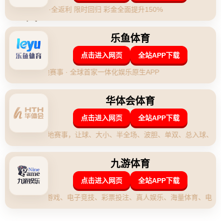
首先，**掌握**比赛的**主动权**意味着不仅要在技术上与对手匹
敌，更要在心态和策略上占据上风。为了达到这个目的，中国队在
团队协作和战术安排上下足了功夫。赛前，教练组通过深入分析韩
国队的比赛录像，找出了对方的**弱点**，并制定出了针对性的进
攻和防守战术。
比赛中，中国队展现了极高的战术素养。在进攻上，他们通过**精
准的传递、快速的转换**保持了对韩国队的持续压力。特别是在中
场，中国队利用**快速突破和灵活的跑位**，切断了韩国队的关键
连接点。这样的进攻打法，让韩国队在防守时频频陷入被动，为中
国队的进球铺平了道路。
**案例分析：** 在第35分钟，中国队通过一次精妙的团队配合打破
僵局。中场核心球员迅速调度，利用韩国队中后场脱节的空当，将
球精准送到禁区。前锋顺势起脚，攻破对方门将的十指关。**这个
进球不仅仅是技术的展示，更是对前期策略执行的完美体现**。
防守端，中国队的表现同样令人刮目相看。他们采用高强度的逼抢
战术，将韩国队的进攻打断在萌芽状态。同时，在关键区域的保护