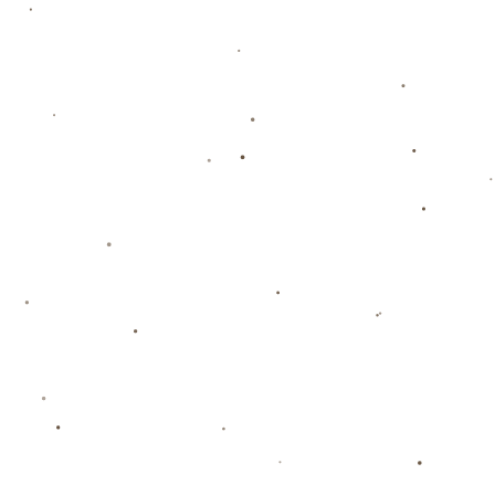
【联系电话】024-7786966