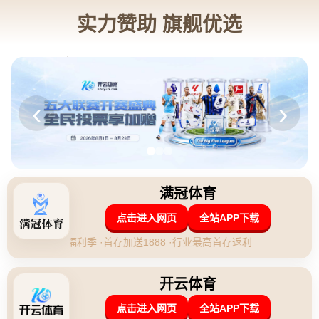
世預賽南美區第5輪哥倫比亞0-0巴西 帕奎塔
失單刀奧斯皮納奉獻神撲.
所属分类：
乐鱼体育官网登录
发布时间：
2026-04-29 05:20:14
**前言：**