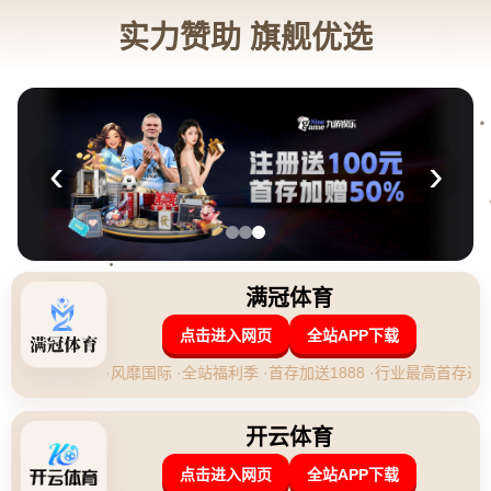
记者：国安高层在赛后紧急开会，要求教练
团队立刻整改
所属分类：
乐鱼体育官网登录
发布时间：
2026-04-29 05:20:14
### 记者：国安高层在赛后紧急开会，要求教练团队立刻整改
随着中超联赛的激烈进行，**北京国安**的表现备受关注。最近一
场比赛后，球队高层迅速召开紧急会议，决定要求教练团队立刻进
行整改。这一决定不仅反映了俱乐部对当前形势的高度重视，也展
示了国安对于提升球队表现的坚定决心。本文将对此次会议的背
景、国安当前面临的挑战以及整改的可能方向进行分析。
在近期的一场关键比赛中，北京国安的表现令人失望。尽管球队在
前几轮比赛中表现尚可，但此次失利明显让高层感到压力倍增。根