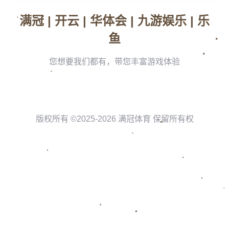
在此次紧急会议上，国安高层指出了整改的具体方向。**首先，教
练团队需重新评估当前战术体系**，尝试引入更具灵活性的战术安
排，以适应不同对手的需求。其次，球队管理层强调，必须加强球
员的心理辅导与身体训练，以确保每位球员都能在比赛中发挥出最
佳状态。此外，加强与年轻球员的沟通与指导，也是高层希望看到
的改变，毕竟新血液的注入对球队的长远发展至关重要。