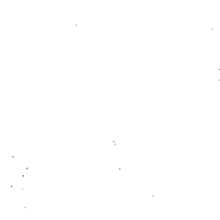
总的来说，**第43届省港杯的胜利对广东足球意义非凡，这不仅是
实力的体现，更是一种足球精神的传承与升华**。球迷们将继续期
待广东队在未来为我们带来更多的激动与荣光！