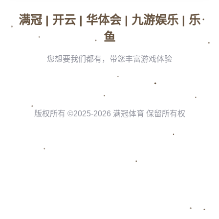
在首回合比赛中，广东队凭借**卓越的控球能力以及中场球员的精
准传球**，牢牢掌握了比赛节奏。尤其是广东队前锋的两粒精彩进
球，不仅将比分拉开，还让全场球迷都沸腾了起来。第二回合的较
量虽然过程更加紧张，但广东队在关键时刻的稳健防守和门将的神
勇扑救，最终使得他们守住了胜利果实。
### **团队协作与新星涌现：胜利背后的关键因素**