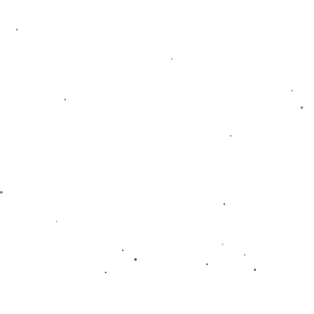
综上所述，篮球比赛胜负不仅仅由个别天才球员决定，一个**成熟
的战术体系和协作模式**往往能在关键时刻起到决定性作用。火箭
与马刺的这两场比赛，正是这种理念的鲜明写照。