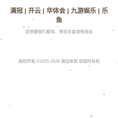
箭的防守弱点，频频打出**快速反击**，多次在关键时刻得分。这
样的局面给火箭的前景蒙上了一层阴影，即便申京能够在进攻端有
所贡献，球队整体的防守能力仍需加强。
同时，火箭队在进攻节奏的把控上也显得略显急躁。虽然**申京的
个人能力**毋庸置疑，但球队缺乏良好的组织和配合，导致多次投
篮选择不佳与失误。唯有稳扎稳打，控制好场上的节奏，火箭才能
在未来的比赛中找到赢球之道。