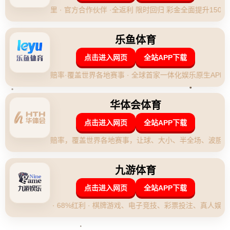
心阵容达到最佳，球员处于巅峰状态，管理层也给予了最大化的支
持和配置。然而，随着时间推移，球员年龄增长、伤病风险增加以
及其他球队的崛起，原本坚实的夺冠基础开始瓦解。
回看凯尔特人的现状，**年轻核心与老将之间的平衡愈发难以维持
**。例如，杰森·塔图姆和杰伦·布朗等年轻球员正值巅峰，但老将
如艾尔·霍福德的体能却逐渐下降。这种差距让球队在短期内难以
有统一的竞技状态，这直接影响了他们的夺冠机会。