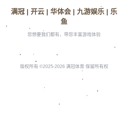
相比之下，勇士队的例子尤为明显。他们曾经以**“字宙勇”**的统治
地位震撼联盟，但随着杜兰特的离开、伤病侵袭和管理层调整，这
一方阵最终也不得不解体。**这些因素都是球队在夺冠窗口期内可
能面临的挑战，不断变化的联盟格局使得每一支球队都要在有限的
时间内争取最大化成功。**
**在战术和管理层面上，凯尔特人同样需要做出重要决策**。管理
层需要精确评估当前阵容的潜力，并及时引进新鲜血液或交易补强
以弥补短板。战术上，也必须适应对手的变化，保持灵活，才能在
激烈的对抗中保持优势。
**凯尔特人不能只依赖于传统的球队文化和历史辉煌**，而应将这
些作为激励其重新崛起的动力。近年来，随着自由市场和选秀的灵
活性，各队在短时间内实现巨大突破并非不可能。然而，这要求凯
尔特人从长计议，制定出切实可行的发展蓝图。